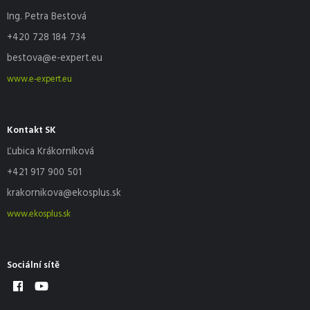
Ing. Petra Bestová
+420 728 184 734
bestova@e-expert.eu
www.e-expert.eu
Kontakt SK
Ľubica Krákorníková
+421 917 900 501
krakornikova@ekosplus.sk
www.ekosplus.sk
Sociální sítě