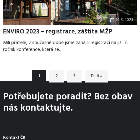
16. 3. 2023
ENVIRO 2023 – registrace, záštita MŽP
Milí přátelé, v současné době jsme zahájili registraci na již 7.
ročník konference, která se…
1
2
3
Další »
Potřebujete poradit? Bez obav
nás kontaktujte.
Kontakt ČR